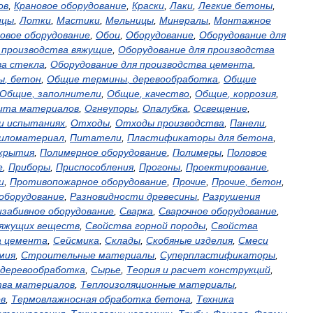
ов
,
Крановое
оборудование
,
Краски
,
Лаки
,
Легкие
бетоны
,
ицы
,
Лотки
,
Мастики
,
Мельницы
,
Минералы
,
Монтажное
овое
оборудование
,
Обои
,
Оборудование
,
Оборудование
для
производства
вяжущие
,
Оборудование
для
производства
ва
стекла
,
Оборудование
для
производства
цемента
,
ы
,
бетон
,
Общие
термины
,
деревообработка
,
Общие
Общие
,
заполнители
,
Общие
,
качество
,
Общие
,
коррозия
,
ита
материалов
,
Огнеупоры
,
Опалубка
,
Освещение
,
и
испытаниях
,
Отходы
,
Отходы
производства
,
Панели
,
иломатериал
,
Питатели
,
Пластификаторы
для
бетона
,
крытия
,
Полимерное
оборудование
,
Полимеры
,
Половое
е
,
Приборы
,
Приспособления
,
Прогоны
,
Проектирование
,
и
,
Противопожарное
оборудование
,
Прочие
,
Прочие
,
бетон
,
оборудование
,
Разновидности
древесины
,
Разрушения
изабивное
оборудование
,
Сварка
,
Сварочное
оборудование
,
яжущих
веществ
,
Свойства
горной
породы
,
Свойства
а
цемента
,
Сейсмика
,
Склады
,
Скобяные
изделия
,
Смеси
мия
,
Строительные
материалы
,
Суперпластификаторы
,
деревообработка
,
Сырье
,
Теория
и
расчет
конструкций
,
тва
материалов
,
Теплоизоляционные
материалы
,
в
,
Термовлажносная
обработка
бетона
,
Техника