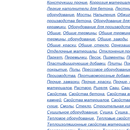
Конструкции
прочие
,
Коррозия
материал
Легкие
наполнители
для
бетона
,
Лестн
оборудование
,
Мосты
,
Напыления
,
Обжиг
производства
бетона
,
Оборудование
для
керамики
,
Оборудование
для
производст
Общие
,
Общие
термины
,
Общие
термин
термины
,
оборудование
,
Общие
,
заводы
,
Общие
,
краски
,
Общие
,
стекло
,
Огнезащ
Отделочные
материалы
,
Отклонения
пр
Паркет
,
Перемычки
,
Песок
,
Пигменты
,
П
Пластифицирующие
добавки
,
Плиты
,
По
покрытие
,
Полы
,
Прессовое
оборудовани
Производства
,
Противоморозные
добавк
Прочие
,
замазки
,
Прочие
,
краски
,
Прочие
,
материалов
,
Раствор
,
Ригеля
,
Сваи
,
Сва
Свойства
,
Свойства
бетона
,
Свойства
в
камней
,
Свойства
материалов
,
Свойств
сухие
,
Смолы
,
Стекло
,
Строительная
хи
Сушильное
оборудование
,
Сушка
,
Сушка
,
Тепловое
оборудование
,
Тепловые
свойс
Теплоизоляционные
свойства
материало