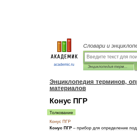
Словари и энциклоп
academic.ru
Энциклопедия терминов, определений и пояснений строительных материалов
Энциклопедия терминов, оп
материалов
Конус ПГР
Толкование
Конус
ПГР
Конус
ПГР
–
прибор
для
определение
под