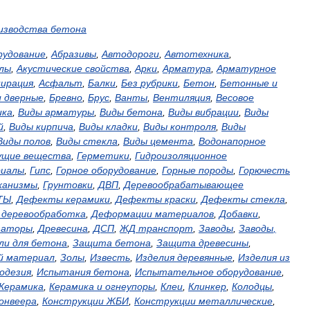
изводства
бетона
рудование
,
Абразивы
,
Автодороги
,
Автотехника
,
лы
,
Акустические
свойства
,
Арки
,
Арматура
,
Арматурное
пирация
,
Асфальт
,
Балки
,
Без
рубрики
,
Бетон
,
Бетонные
и
и
дверные
,
Бревно
,
Брус
,
Ванты
,
Вентиляция
,
Весовое
ика
,
Виды
арматуры
,
Виды
бетона
,
Виды
вибрации
,
Виды
й
,
Виды
кирпича
,
Виды
кладки
,
Виды
контроля
,
Виды
Виды
полов
,
Виды
стекла
,
Виды
цемента
,
Водонапорное
ущие
вещества
,
Герметики
,
Гидроизоляционное
иалы
,
Гипс
,
Горное
оборудование
,
Горные
породы
,
Горючесть
ханизмы
,
Грунтовки
,
ДВП
,
Деревообрабатывающее
ТЫ
,
Дефекты
керамики
,
Дефекты
краски
,
Дефекты
стекла
,
,
деревообработка
,
Деформации
материалов
,
Добавки
,
заторы
,
Древесина
,
ДСП
,
ЖД
транспорт
,
Заводы
,
Заводы
,
ли
для
бетона
,
Защита
бетона
,
Защита
древесины
,
й
материал
,
Золы
,
Известь
,
Изделия
деревянные
,
Изделия
из
одезия
,
Испытания
бетона
,
Испытательное
оборудование
,
Керамика
,
Керамика
и
огнеупоры
,
Клеи
,
Клинкер
,
Колодцы
,
онвеера
,
Конструкции
ЖБИ
,
Конструкции
металлические
,