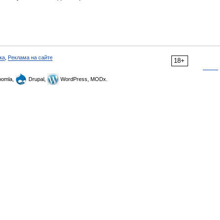
ка
,
Реклама на сайте
18+
omla,
Drupal,
WordPress, MODx.