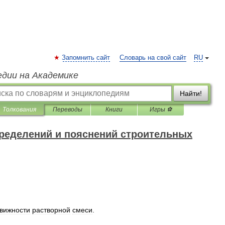
Запомнить сайт
Словарь на свой сайт
RU
едии на Академике
Найти!
Толкования
Переводы
Книги
Игры ⚽
ределений и пояснений строительных
вижности
растворной
смеси
.