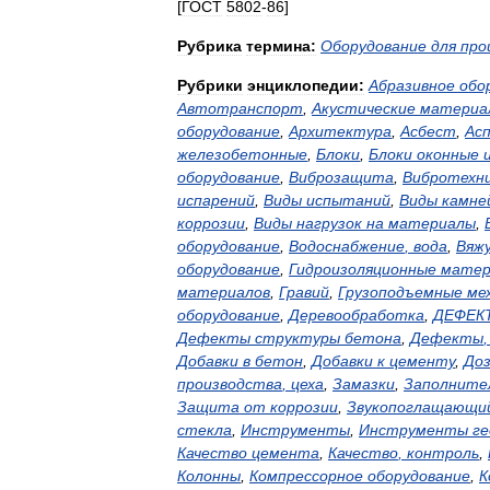
[
ГОСТ
5802
-
86
]
Рубрика
термина:
Оборудование
для
про
Рубрики
энциклопедии:
Абразивное
обо
Автотранспорт
,
Акустические
материа
оборудование
,
Архитектура
,
Асбест
,
Ас
железобетонные
,
Блоки
,
Блоки
оконные
оборудование
,
Виброзащита
,
Вибротехн
испарений
,
Виды
испытаний
,
Виды
камне
коррозии
,
Виды
нагрузок
на
материалы
,
оборудование
,
Водоснабжение
,
вода
,
Вяж
оборудование
,
Гидроизоляционные
матер
материалов
,
Гравий
,
Грузоподъемные
ме
оборудование
,
Деревообработка
,
ДЕФЕК
Дефекты
структуры
бетона
,
Дефекты
Добавки
в
бетон
,
Добавки
к
цементу
,
До
производства
,
цеха
,
Замазки
,
Заполните
Защита
от
коррозии
,
Звукопоглащающи
стекла
,
Инструменты
,
Инструменты
ге
Качество
цемента
,
Качество
,
контроль
,
Колонны
,
Компрессорное
оборудование
,
К