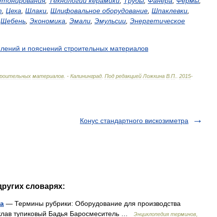
етонирования
,
Технологии
керамики
,
Трубы
,
Фанера
,
Фермы
,
т
,
Цеха
,
Шлаки
,
Шлифовальное
оборудование
,
Шпаклевки
,
,
Щебень
,
Экономика
,
Эмали
,
Эмульсии
,
Энергетическое
елений
и
пояснений
строительных
материалов
роительных
материалов
. -
Калининград
.
Под
редакцией
Ложкина
В
.
П
.
.
2015
-
Конус стандартного вискозиметра
других словарях:
а
— Термины рубрики: Оборудование для производства
оклав тупиковый Бадья Баросмеситель …
Энциклопедия терминов,