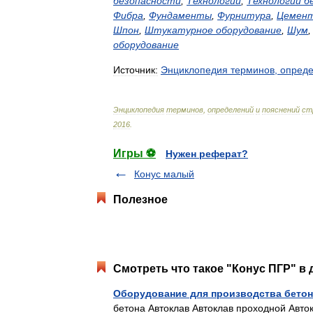
безопасности
,
Технологии
,
Технологии
б
Фибра
,
Фундаменты
,
Фурнитура
,
Цемен
Шпон
,
Штукатурное
оборудование
,
Шум
оборудование
Источник:
Энциклопедия
терминов
,
опред
Энциклопедия
терминов
,
определений
и
пояснений
ст
2016
.
Игры ⚽
Нужен реферат?
Конус малый
Полезное
Смотреть что такое "Конус ПГР" в 
Оборудование для производства бетон
бетона Автоклав Автоклав проходной Авт